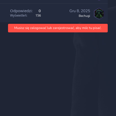
Odpowiedzi
0
Gru 8, 2025
Wyświetleń
156
Bechugi
Musisz się zalogować lub zarejestrować, aby móc tu pisać.