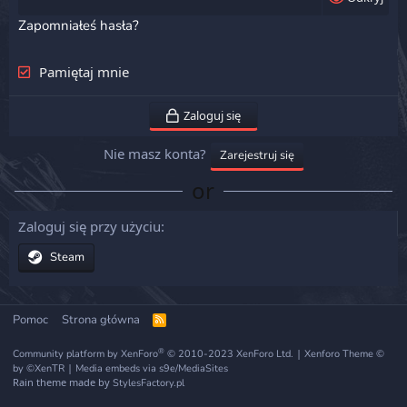
Zapomniałeś hasła?
Pamiętaj mnie
Zaloguj się
Nie masz konta?
Zarejestruj się
or
Zaloguj się przy użyciu
Steam
Pomoc
Strona główna
R
S
S
®
|
Community platform by XenForo
© 2010-2023 XenForo Ltd.
Xenforo Theme
©
|
by ©XenTR
Media embeds via s9e/MediaSites
Rain theme made by
StylesFactory.pl