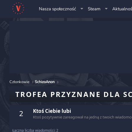
Nasza społeczność
Steam
Aktualnoś
Członkowie
SchizoAnon
TROFEA PRZYZNANE DLA 
Ktoś Ciebie lubi
2
Ktoś pozytywnie zareagował na jedną z twoich wiadomości
Łączna liczba wiadomości: 2